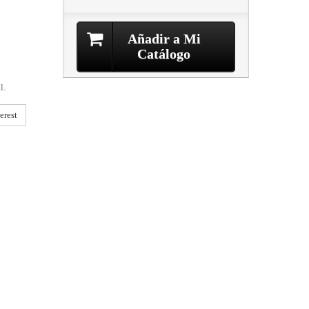
Añadir a Mi
Catálogo
l.
erest